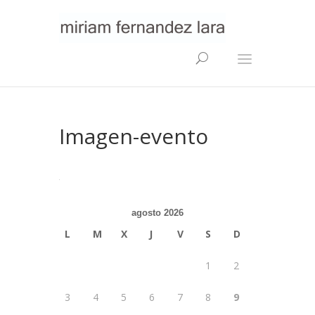
Imagen-evento
agosto 2026
L
M
X
J
V
S
D
1
2
3
4
5
6
7
8
9