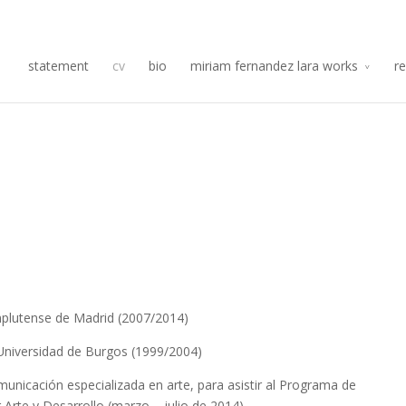
Re
statement
cv
bio
miriam fernandez lara works
r
mplutense de Madrid (2007/2014)
 Universidad de Burgos (1999/2004)
nicación especializada en arte, para asistir al Programa de
Arte y Desarrollo (marzo – julio de 2014)