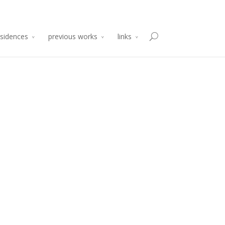
sidencia de Producción Arte y Desarrollo
Atelier 2014
esidences
previous works
links