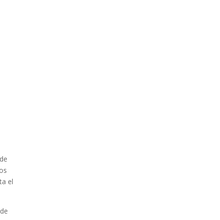
 de
los
ta el
 de