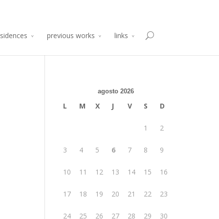
sidencia de Producción Arte y Desarrollo
Atelier 2014
esidences
previous works
links
agosto 2026
L
M
X
J
V
S
D
1
2
3
4
5
6
7
8
9
10
11
12
13
14
15
16
17
18
19
20
21
22
23
24
25
26
27
28
29
30