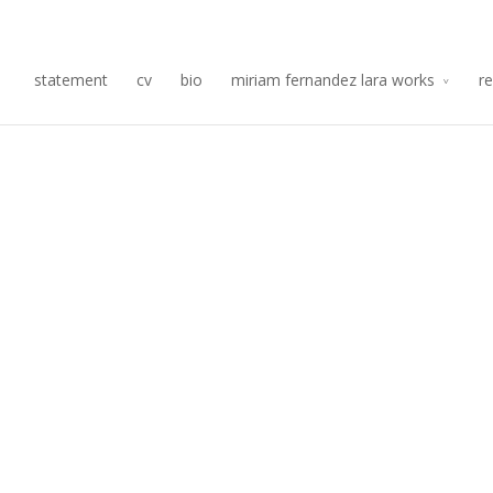
Re
statement
cv
bio
miriam fernandez lara works
r