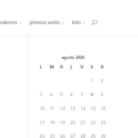
sidencia de Producción Arte y Desarrollo
Atelier 2014
esidences
previous works
links
agosto 2026
L
M
X
J
V
S
D
1
2
3
4
5
6
7
8
9
10
11
12
13
14
15
16
17
18
19
20
21
22
23
24
25
26
27
28
29
30