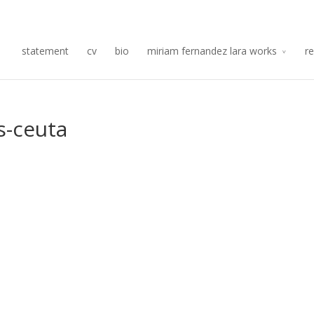
Re
statement
cv
bio
miriam fernandez lara works
r
s-ceuta