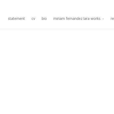
Re
statement
cv
bio
miriam fernandez lara works
r