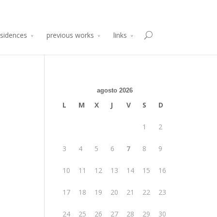
sidencia de Producción Arte y Desarrollo
Atelier 2014
esidences
previous works
links
agosto 2026
L
M
X
J
V
S
D
1
2
3
4
5
6
7
8
9
10
11
12
13
14
15
16
17
18
19
20
21
22
23
24
25
26
27
28
29
30