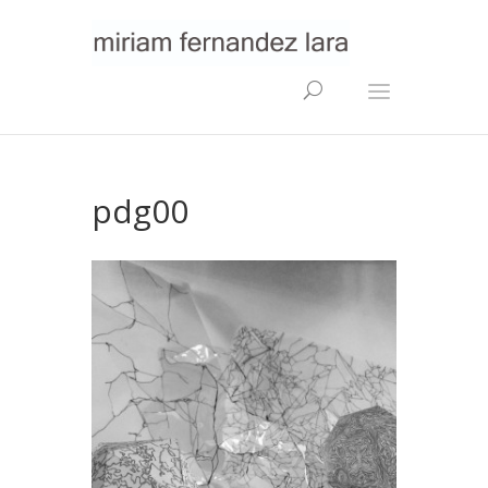
pdg00