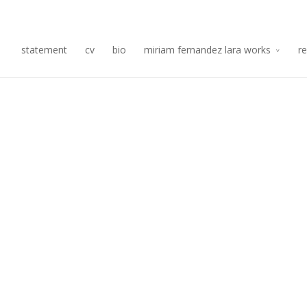
Re
statement
cv
bio
miriam fernandez lara works
r