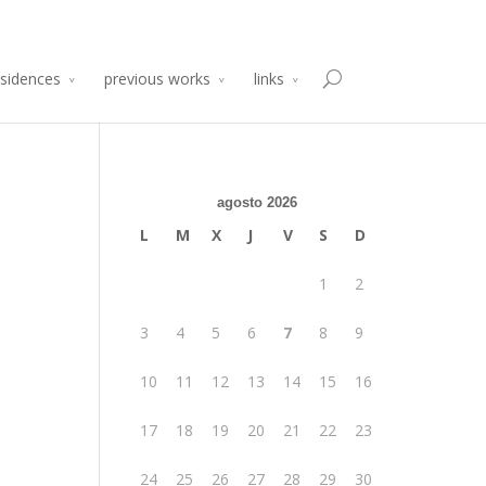
sidencia de Producción Arte y Desarrollo
Atelier 2014
esidences
previous works
links
agosto 2026
L
M
X
J
V
S
D
1
2
3
4
5
6
7
8
9
10
11
12
13
14
15
16
17
18
19
20
21
22
23
24
25
26
27
28
29
30