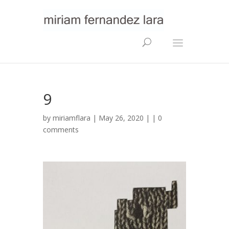
9
by
miriamflara
| May 26, 2020 | |
0
comments