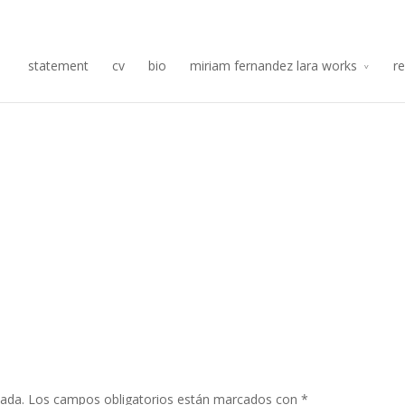
Re
statement
cv
bio
miriam fernandez lara works
r
cada.
Los campos obligatorios están marcados con
*