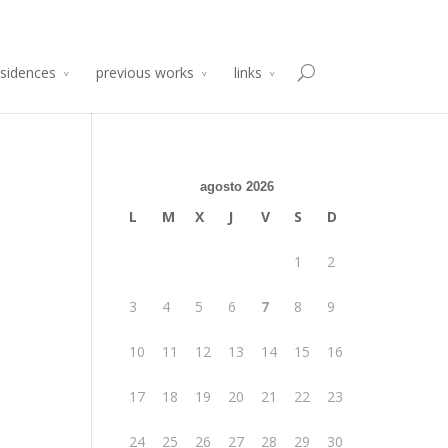
sidencia de Producción Arte y Desarrollo
Atelier 2014
esidences
previous works
links
agosto 2026
L
M
X
J
V
S
D
1
2
3
4
5
6
7
8
9
10
11
12
13
14
15
16
17
18
19
20
21
22
23
24
25
26
27
28
29
30