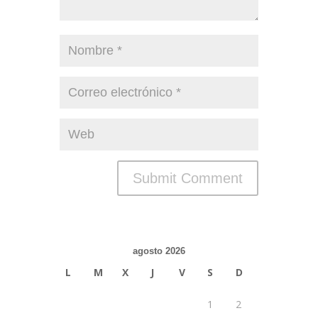
agosto 2026
L
M
X
J
V
S
D
1
2