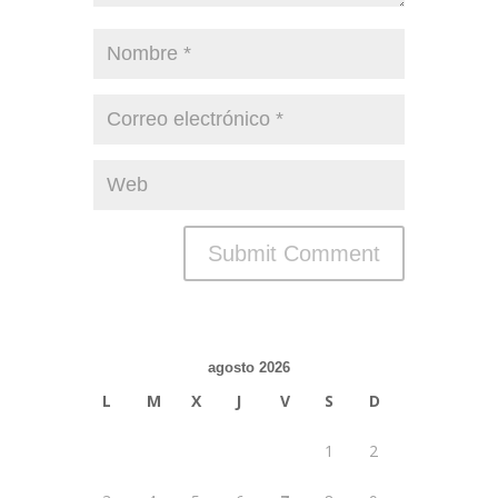
agosto 2026
L
M
X
J
V
S
D
1
2