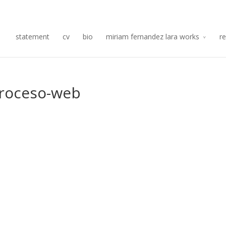
Re
statement
cv
bio
miriam fernandez lara works
r
-proceso-web