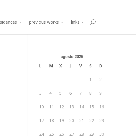
sidencia de Producción Arte y Desarrollo
Atelier 2014
esidences
previous works
links
agosto 2026
L
M
X
J
V
S
D
1
2
3
4
5
6
7
8
9
10
11
12
13
14
15
16
17
18
19
20
21
22
23
24
25
26
27
28
29
30