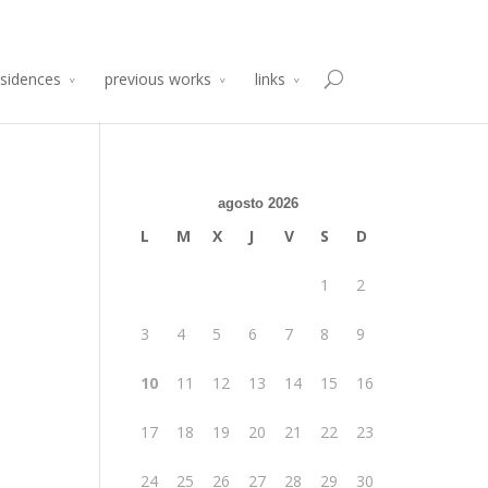
sidencia de Producción Arte y Desarrollo
Atelier 2014
esidences
previous works
links
agosto 2026
L
M
X
J
V
S
D
1
2
3
4
5
6
7
8
9
10
11
12
13
14
15
16
17
18
19
20
21
22
23
24
25
26
27
28
29
30