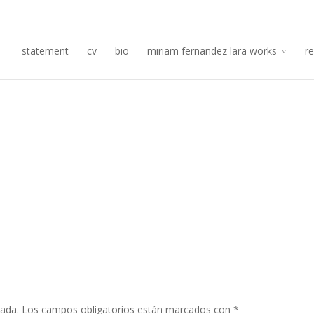
Re
statement
cv
bio
miriam fernandez lara works
r
cada.
Los campos obligatorios están marcados con
*