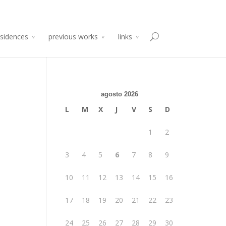
sidencia de Producción Arte y Desarrollo
Atelier 2014
esidences
previous works
links
agosto 2026
L
M
X
J
V
S
D
1
2
3
4
5
6
7
8
9
10
11
12
13
14
15
16
17
18
19
20
21
22
23
24
25
26
27
28
29
30