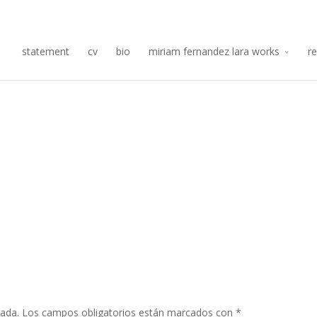
Re
statement
cv
bio
miriam fernandez lara works
r
cada.
Los campos obligatorios están marcados con
*