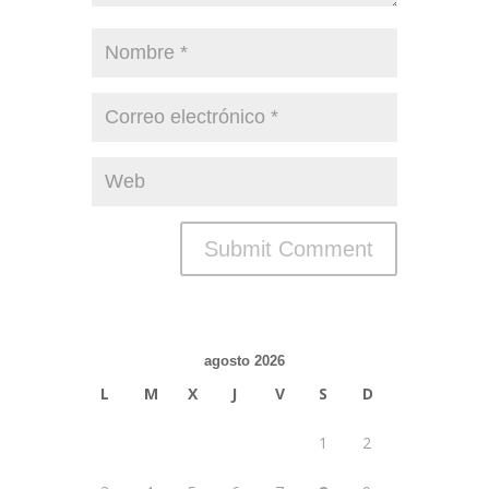
agosto 2026
L
M
X
J
V
S
D
1
2