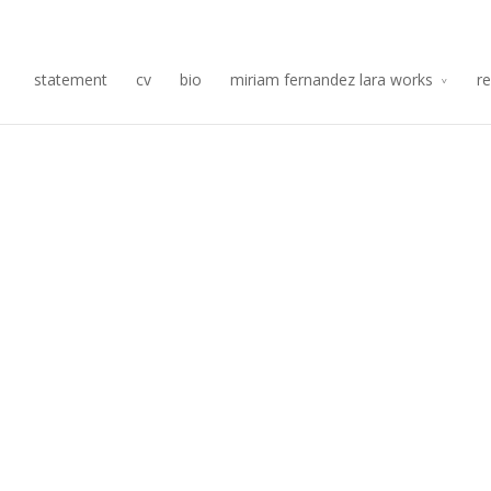
Re
statement
cv
bio
miriam fernandez lara works
r