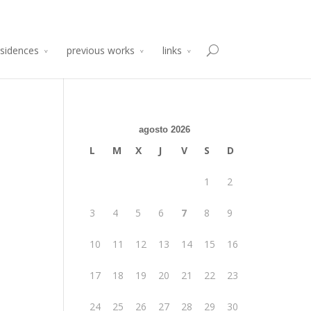
sidencia de Producción Arte y Desarrollo
Atelier 2014
esidences
previous works
links
agosto 2026
L
M
X
J
V
S
D
1
2
3
4
5
6
7
8
9
10
11
12
13
14
15
16
17
18
19
20
21
22
23
24
25
26
27
28
29
30