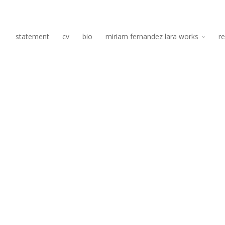
Re
statement
cv
bio
miriam fernandez lara works
r