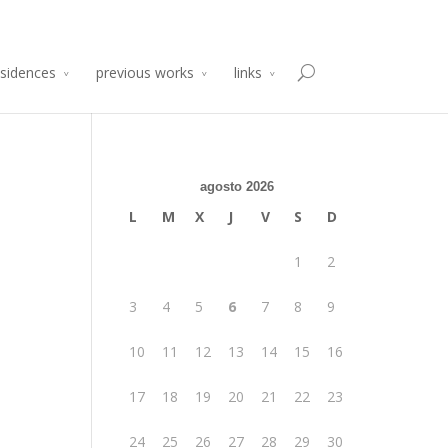
sidencia de Producción Arte y Desarrollo
Atelier 2014
esidences
previous works
links
agosto 2026
L
M
X
J
V
S
D
1
2
3
4
5
6
7
8
9
10
11
12
13
14
15
16
17
18
19
20
21
22
23
24
25
26
27
28
29
30