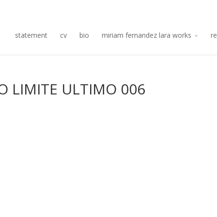
Re
statement
cv
bio
miriam fernandez lara works
r
O LIMITE ULTIMO 006