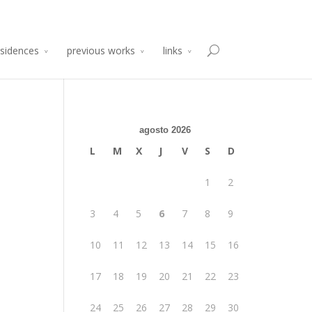
sidencia de Producción Arte y Desarrollo
Atelier 2014
esidences
previous works
links
agosto 2026
L
M
X
J
V
S
D
1
2
3
4
5
6
7
8
9
10
11
12
13
14
15
16
17
18
19
20
21
22
23
24
25
26
27
28
29
30