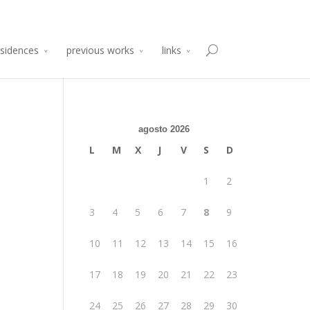
sidencia de Producción Arte y Desarrollo
Atelier 2014
esidences
previous works
links
agosto 2026
L
M
X
J
V
S
D
1
2
3
4
5
6
7
8
9
10
11
12
13
14
15
16
17
18
19
20
21
22
23
24
25
26
27
28
29
30