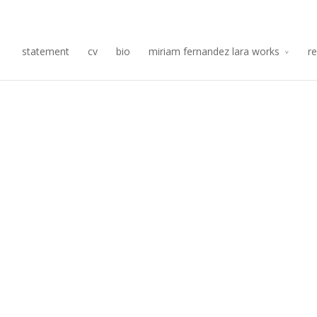
Re
statement
cv
bio
miriam fernandez lara works
r