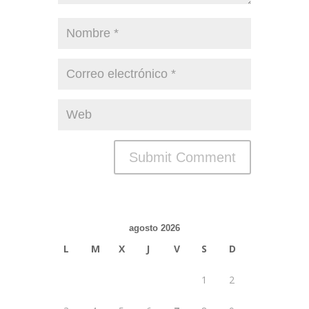
agosto 2026
L
M
X
J
V
S
D
1
2