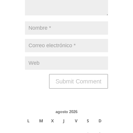
agosto 2026
L
M
X
J
V
S
D