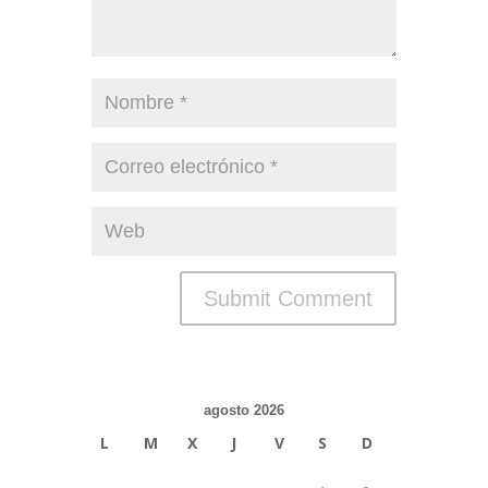
agosto 2026
L
M
X
J
V
S
D