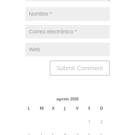
agosto 2026
L
M
X
J
V
S
D
1
2