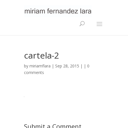
cartela-2
by
miriamflara
| Sep 28, 2015 | |
0
comments
Submit a Comment