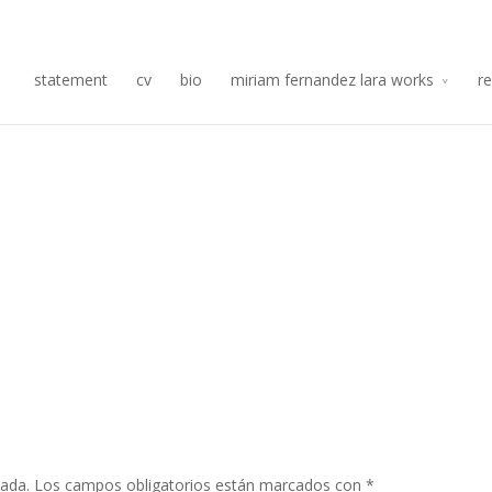
Re
statement
cv
bio
miriam fernandez lara works
r
cada.
Los campos obligatorios están marcados con
*