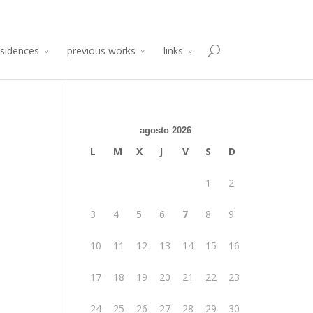
sidencia de Producción Arte y Desarrollo
Atelier 2014
esidences
previous works
links
agosto 2026
L
M
X
J
V
S
D
1
2
3
4
5
6
7
8
9
10
11
12
13
14
15
16
17
18
19
20
21
22
23
24
25
26
27
28
29
30