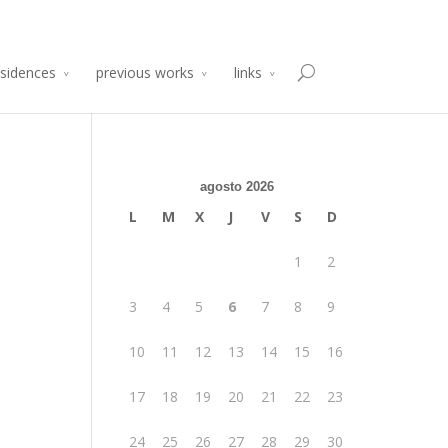
sidencia de Producción Arte y Desarrollo
Atelier 2014
esidences
previous works
links
agosto 2026
L
M
X
J
V
S
D
1
2
3
4
5
6
7
8
9
10
11
12
13
14
15
16
17
18
19
20
21
22
23
24
25
26
27
28
29
30