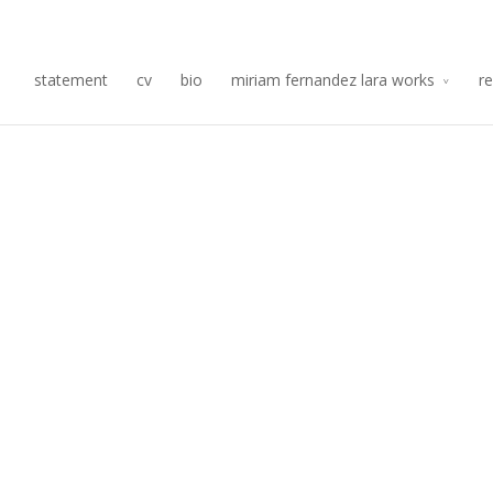
Re
statement
cv
bio
miriam fernandez lara works
r